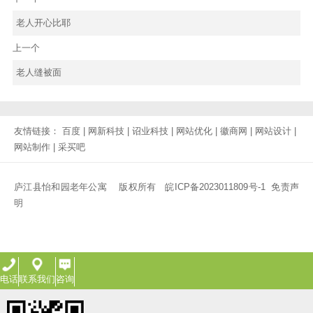
老人开心比耶
上一个
老人缝被面
友情链接：
百度
|
网新科技
|
诏业科技
|
网站优化
|
徽商网
|
网站设计
|
网站制作
|
采买吧
庐江县怡和园老年公寓 版权所有
皖ICP备2023011809号-1
免责声
明
电话
联系我们
咨询